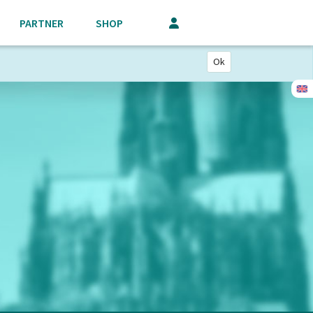
PARTNER
SHOP
Ok
E