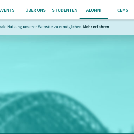
EVENTS
ÜBER UNS
STUDENTEN
ALUMNI
CEMS
male Nutzung unserer Website zu ermöglichen.
Mehr erfahren