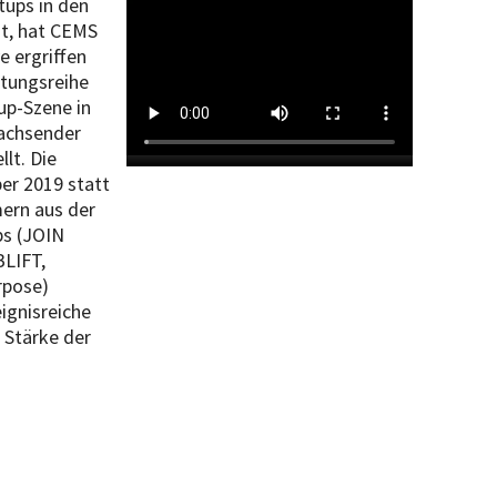
tups in den
t, hat CEMS
e ergriffen
ltungsreihe
tup-Szene in
wachsender
lt. Die
er 2019 statt
mern aus der
ps (JOIN
LIFT,
rpose)
ignisreiche
 Stärke der